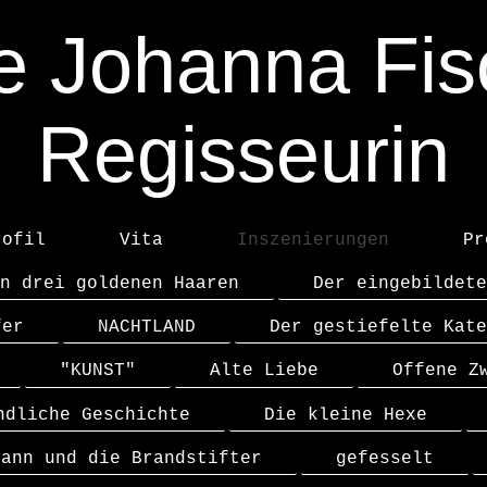
ke Johanna Fis
Regisseurin
rofil
Vita
Inszenierungen
Pr
n drei goldenen Haaren
Der eingebildete
fer
NACHTLAND
Der gestiefelte Kate
"KUNST"
Alte Liebe
Offene Z
ndliche Geschichte
Die kleine Hexe
mann und die Brandstifter
gefesselt